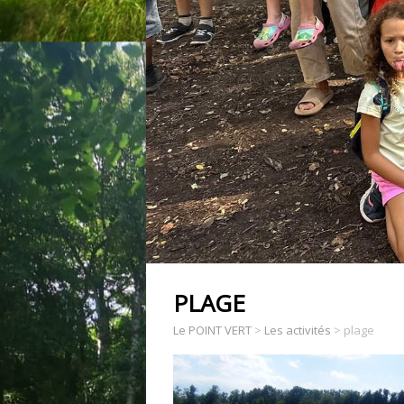
PLAGE
Le POINT VERT
>
Les activités
>
plage