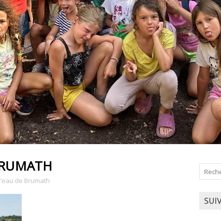
 BRUMATH
d’eau de Brumath
SUI