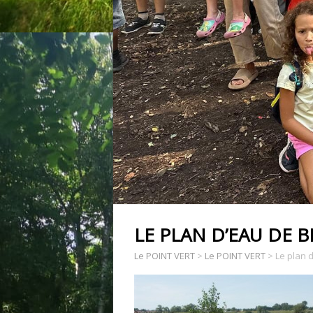
LE PLAN D’EAU DE
Le POINT VERT
>
Le POINT VERT
>
Le plan 