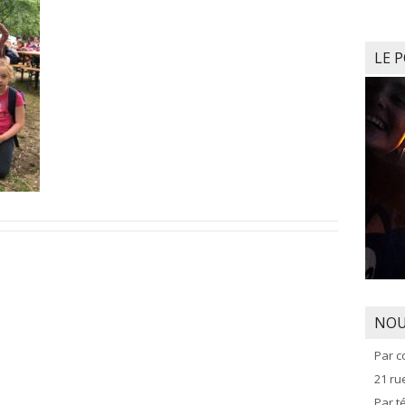
LE 
NOU
Par c
21 r
Par t