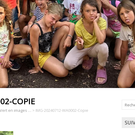
02-COPIE
 Vert en images …
>
IMG-20240712-WA0002-Copie
SUI