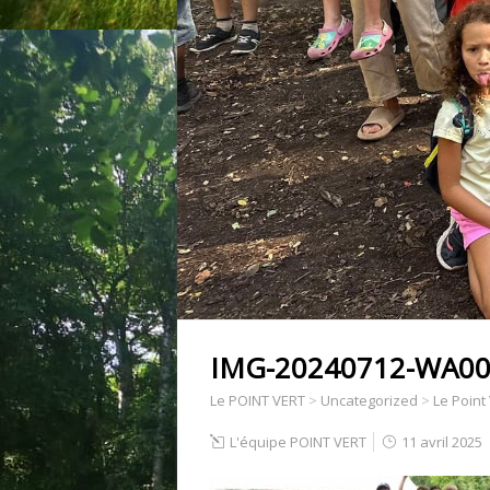
IMG-20240712-WA00
Le POINT VERT
>
Uncategorized
>
Le Point
L'équipe POINT VERT
11 avril 2025