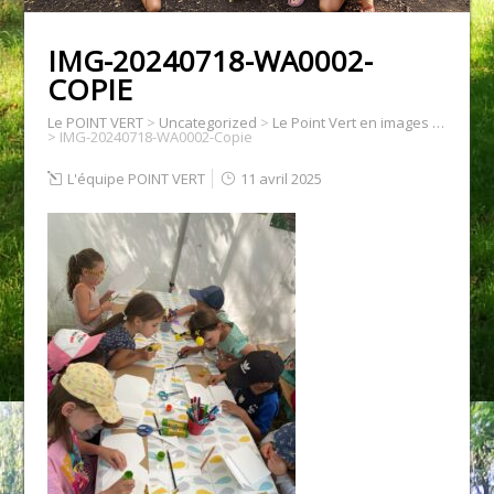
IMG-20240718-WA0002-
COPIE
Le POINT VERT
>
Uncategorized
>
Le Point Vert en images …
>
IMG-20240718-WA0002-Copie
L'équipe POINT VERT
11 avril 2025